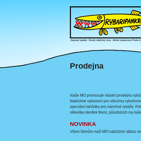
Zapsaný spolek - Český rybářský svaz - Místní organizace Praha 4
Prodejna
Naše MO provozuje vlastní prodejnu rybářsk
Nabízíme vybavení pro všechny rybolovné
speciální lahůdky pro náročné rybáře. Po
několika desítek firem, působících na na
NOVINKA
Všem členům naší MO nabízíme stálou sle