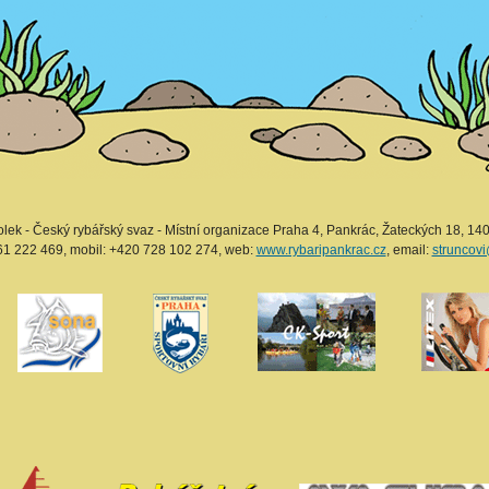
lek - Český rybářský svaz - Místní organizace Praha 4, Pankrác, Žateckých 18, 140
261 222 469, mobil: +420 728 102 274, web:
www.rybaripankrac.cz
, email:
struncov