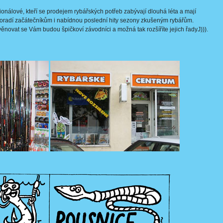
nálové, kteří se prodejem rybářských potřeb zabývají dlouhá léta a mají
Poradí začátečníkům i nabídnou poslední hity sezony zkušeným rybářům.
ěnovat se Vám budou špičkoví závodníci a možná tak rozšíříte jejich řadyJ))).