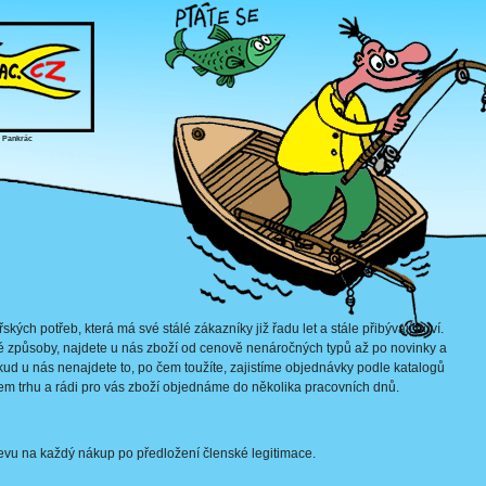
, Pankrác
ých potřeb, která má své stálé zákazníky již řadu let a stále přibývají noví.
 způsoby, najdete u nás zboží od cenově nenáročných typů až po novinky a
kud u nás nenajdete to, po čem toužíte, zajistíme objednávky podle katalogů
šem trhu a rádi pro vás zboží objednáme do několika pracovních dnů.
vu na každý nákup po předložení členské legitimace.